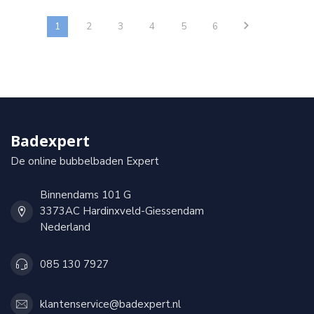
1
2
3
4
5
6
Badexpert
De online bubbelbaden Expert
Binnendams 101 G
3373AC Hardinxveld-Giessendam
Nederland
085 130 7927
klantenservice@badexpert.nl