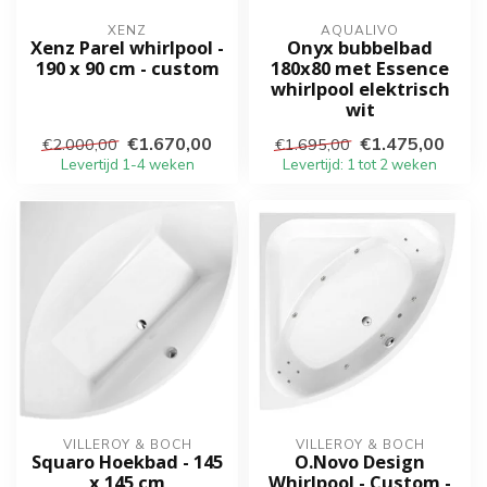
XENZ
AQUALIVO
Xenz Parel whirlpool -
Onyx bubbelbad
190 x 90 cm - custom
180x80 met Essence
whirlpool elektrisch
wit
€1.670,00
€1.475,00
€2.000,00
€1.695,00
Levertijd 1-4 weken
Levertijd: 1 tot 2 weken
VILLEROY & BOCH
VILLEROY & BOCH
Squaro Hoekbad - 145
O.Novo Design
x 145 cm
Whirlpool - Custom -