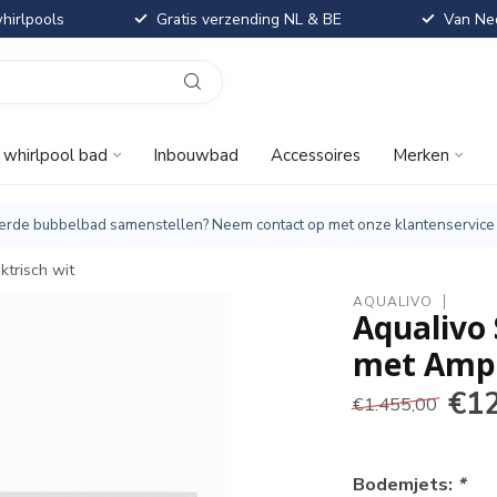
hirlpools
Gratis verzending NL & BE
Van Ned
t whirlpool bad
Inbouwbad
Accessoires
Merken
iseerde bubbelbad samenstellen? Neem contact op met onze klantenservice
trisch wit
AQUALIVO
Aqualivo
met Ampli
€1
€1.455,00
Bodemjets:
*