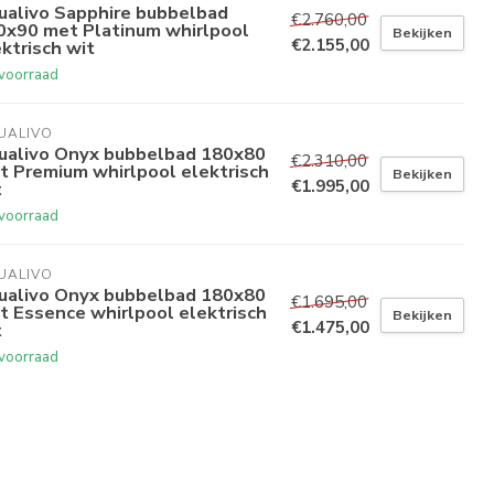
ualivo Sapphire bubbelbad
€2.760,00
0x90 met Platinum whirlpool
Bekijken
€2.155,00
ktrisch wit
voorraad
UALIVO
ualivo Onyx bubbelbad 180x80
€2.310,00
t Premium whirlpool elektrisch
Bekijken
€1.995,00
t
voorraad
UALIVO
ualivo Onyx bubbelbad 180x80
€1.695,00
t Essence whirlpool elektrisch
Bekijken
€1.475,00
t
voorraad