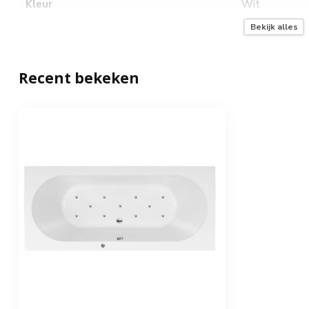
Kleur
Wit
Bekijk alles
Whirlpoolsysteem
Amplify lucht
Bediening
LED buttons e
Recent bekeken
Aantal bodemjets
11
Materiaal jets
Messing verc
Pulseerfunctie
Automatische nablaasfunctie
LED verlichting
Optioneel
Vermogen whirlpoolsysteem
1000 (W)
Aansluitspanning
230 Volt
Inclusief badpotenset