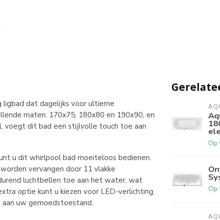
Gerelate
ligbad dat dagelijks voor ultieme
AQ
schillende maten: 170x75, 180x80 en 190x90, en
Aq
18
, voegt dit bad een stijlvolle touch toe aan
ele
Op 
nt u dit whirlpool bad moeiteloos bedienen.
On
n worden vervangen door 11 vlakke
Sy
urend luchtbellen toe aan het water, wat
Op 
tra optie kunt u kiezen voor LED-verlichting,
sen aan uw gemoedstoestand.
AQ