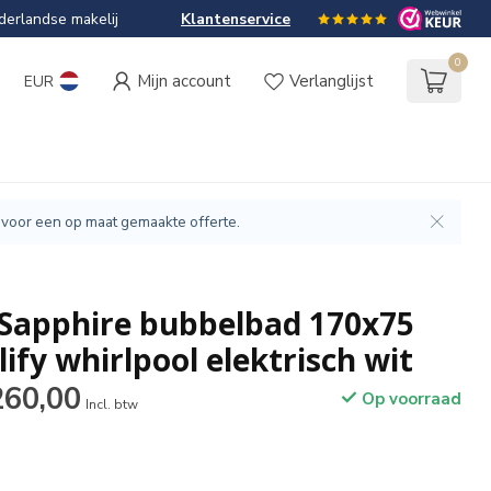
erlandse makelij
Klantenservice
0
Mijn account
Verlanglijst
EUR
 voor een op maat gemaakte offerte.
 Sapphire bubbelbad 170x75
fy whirlpool elektrisch wit
260,00
Op voorraad
Incl. btw