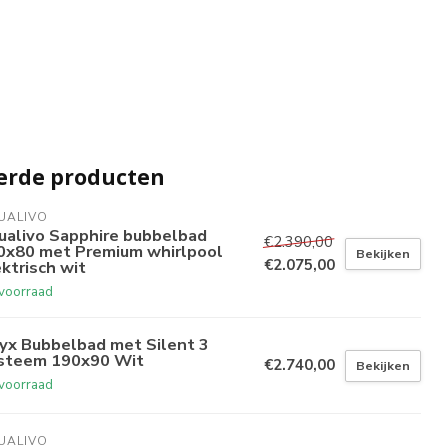
erde producten
UALIVO
ualivo Sapphire bubbelbad
€2.390,00
0x80 met Premium whirlpool
Bekijken
€2.075,00
ktrisch wit
voorraad
yx Bubbelbad met Silent 3
steem 190x90 Wit
€2.740,00
Bekijken
voorraad
UALIVO