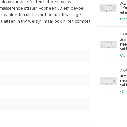
 ook positieve effecten hebben op uw
Aq
19
masserende stralen voor een ultiem gevoel
ele
r uw bloedcirculatie met de luchtmassage.
Op 
t alleen in uw welzijn, maar ook in het comfort
AQ
Aq
me
wi
Op 
AQ
Aq
me
wi
Op 