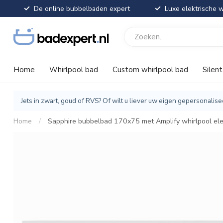
De online bubbelbaden expert
Luxe elektrische w
Home
Whirlpool bad
Custom whirlpool bad
Silen
Jets in zwart, goud of RVS? Of wilt u liever uw eigen gepersonal
Home
/
Sapphire bubbelbad 170x75 met Amplify whirlpool elek