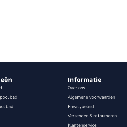
ieën
Informatie
d
Over ons
lpool bad
Algemene voorwaarden
ool bad
Privacybeleid
Verzenden & retourneren
Klantenservice