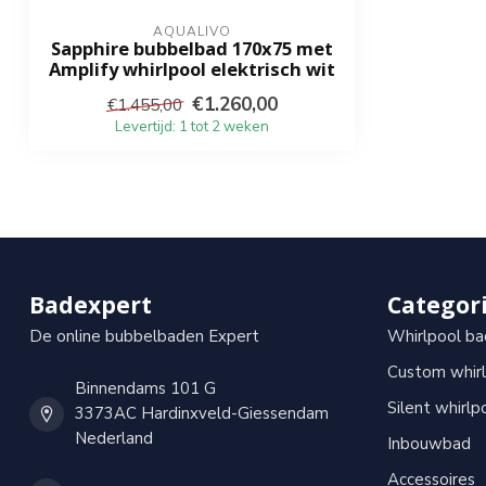
Inclusief overloop
AQUALIVO
Sapphire bubbelbad 170x75 met
Amplify whirlpool elektrisch wit
Inclusief badafvoer
€1.260,00
€1.455,00
Garantie
Levertijd: 1 tot 2 weken
2 jaar
Badexpert
Categor
De online bubbelbaden Expert
Whirlpool ba
Custom whir
Binnendams 101 G
Silent whirlp
3373AC Hardinxveld-Giessendam
Nederland
Inbouwbad
Accessoires