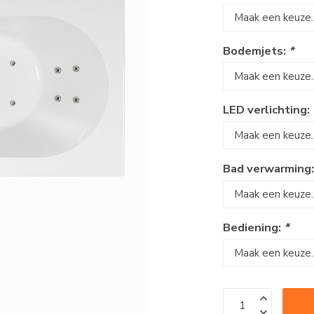
Bodemjets:
*
LED verlichting:
Bad verwarming
Bediening:
*