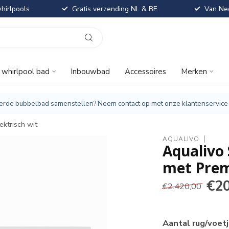
hirlpools
Gratis verzending NL & BE
Van Ned
t whirlpool bad
Inbouwbad
Accessoires
Merken
iseerde bubbelbad samenstellen? Neem contact op met onze klantenservice
ktrisch wit
AQUALIVO
Aqualivo
met Prem
€2
€2.420,00
Aantal rug/voet