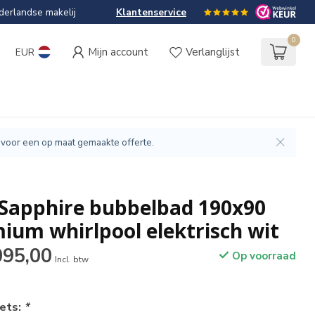
erlandse makelij
Klantenservice
0
Mijn account
Verlanglijst
EUR
 voor een op maat gemaakte offerte.
 Sapphire bubbelbad 190x90
ium whirlpool elektrisch wit
095,00
Op voorraad
Incl. btw
jets:
*