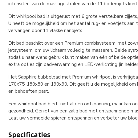
intensiteit van de massagestralen van de 11 bodemjets kunt
Dit whirlpool bad is uitgerust met 6 grote verstelbare zijjet
U heeft de mogelijkheid om het aantal rug- en voetjets aan
vervangen door 11 vlakke nanojets.
Dit bad beschikt over een Premium combisysteem, met zowe
jetsysteem, om uw lichaam volledig te masseren. Beide syste
zodat u naar wens gebruik kunt maken van één of beide opti
extra opties zijn badverwarming en LED-verlichting (in helder 
Het Sapphire bubbelbad met Premium whirlpool is verkrijgba
170x75, 180x80 en 190x90. Dit geeft u de mogelijkheid om h
en behoeften past.
Een whirlpool bad biedt niet alleen ontspanning, maar kan o
gezondheid. Geniet van een zalig bad met ontspannende mas
Laat uw vermoeide spieren ontspannen en verbeter uw bloed
Specificaties