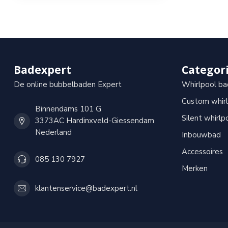
Inclusief overloop
Inclusief badafvoer
Garantie
2 jaar
Badexpert
Categor
De online bubbelbaden Expert
Whirlpool ba
Custom whir
Binnendams 101 G
Silent whirlp
3373AC Hardinxveld-Giessendam
Nederland
Inbouwbad
Accessoires
085 130 7927
Merken
klantenservice@badexpert.nl