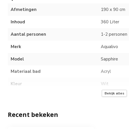
Afmetingen
190 x 90 cm
Inhoud
360 Liter
Aantal personen
1-2 personen
Merk
Aqualivo
Model
Sapphire
Materiaal bad
Acryl
Kleur
Wit
Bekijk alles
Whirlpoolsysteem
Premium Com
Bediening
Elektronisch 
Recent bekeken
Aantal rugjets
9 nanojets