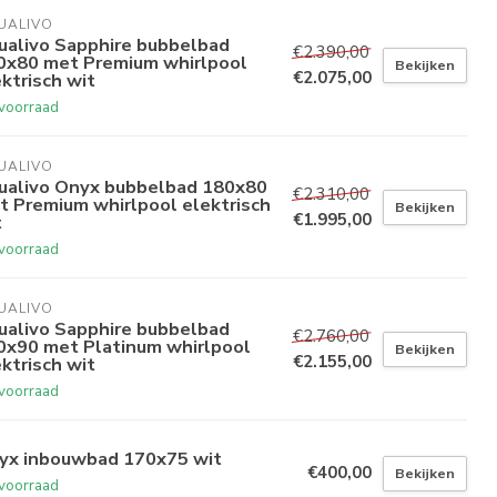
UALIVO
ualivo Sapphire bubbelbad
€2.390,00
0x80 met Premium whirlpool
Bekijken
€2.075,00
ktrisch wit
voorraad
UALIVO
ualivo Onyx bubbelbad 180x80
€2.310,00
t Premium whirlpool elektrisch
Bekijken
€1.995,00
t
voorraad
UALIVO
ualivo Sapphire bubbelbad
€2.760,00
0x90 met Platinum whirlpool
Bekijken
€2.155,00
ktrisch wit
voorraad
yx inbouwbad 170x75 wit
€400,00
Bekijken
voorraad