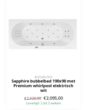
Aantal zij-jets
6
Aantal voetjets
4
Aantal bodemjets
11
Materiaal jets
Messing verc
Pusleerfunctie
LED verlichting
Optioneel (kle
Badverwarming
Optioneel
Vermogen whirlpoolsysteem
AQUALIVO
1750 (W)
Sapphire bubbelbad 190x90 met
Premium whirlpool elektrisch
Vermogen badverwarming
1000 (W)
wit
€2.095,00
€2.420,00
Aansluitspanning
230 Volt
Levertijd: 1 tot 2 weken
Inclusief badpotenset