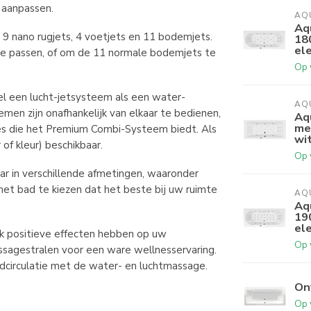
 aanpassen.
AQ
Aq
s, 9 nano rugjets, 4 voetjets en 11 bodemjets.
18
ele
 te passen, of om de 11 normale bodemjets te
Op 
l een lucht-jetsysteem als een water-
AQ
men zijn onafhankelijk van elkaar te bedienen,
Aq
me
es die het Premium Combi-Systeem biedt. Als
wi
of kleur) beschikbaar.
Op 
ar in verschillende afmetingen, waaronder
et bad te kiezen dat het beste bij uw ruimte
AQ
Aq
19
ele
ok positieve effecten hebben op uw
Op 
sagestralen voor een ware wellnesservaring.
circulatie met de water- en luchtmassage.
On
Op 