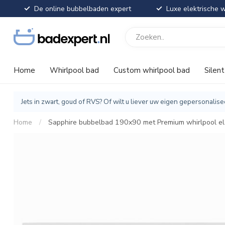
De online bubbelbaden expert
Luxe elektrische w
Home
Whirlpool bad
Custom whirlpool bad
Silen
Jets in zwart, goud of RVS? Of wilt u liever uw eigen gepersonal
Home
/
Sapphire bubbelbad 190x90 met Premium whirlpool ele