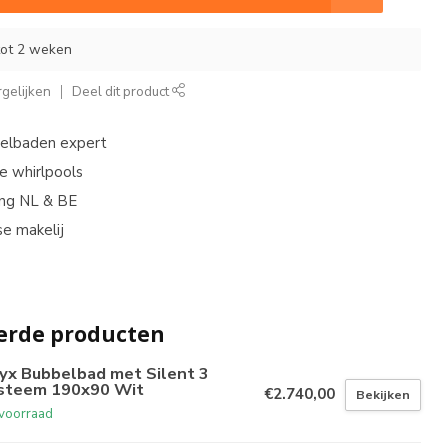
 tot 2 weken
gelijken
Deel dit product
belbaden expert
e whirlpools
ing NL & BE
e makelij
erde producten
yx Bubbelbad met Silent 3
steem 190x90 Wit
€2.740,00
Bekijken
voorraad