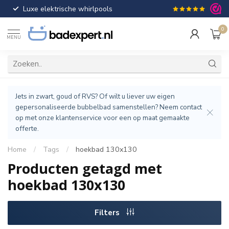
Luxe elektrische whirlpools
Gratis verzendin
0
MENU
Jets in zwart, goud of RVS? Of wilt u liever uw eigen
gepersonaliseerde bubbelbad samenstellen? Neem contact
op met onze klantenservice voor een op maat gemaakte
offerte.
Home
/
Tags
/
hoekbad 130x130
Producten getagd met
hoekbad 130x130
Filters