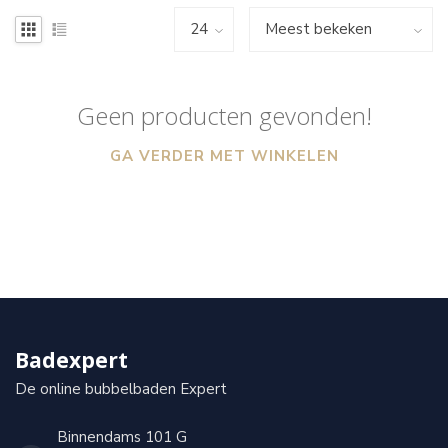
Geen producten gevonden!
GA VERDER MET WINKELEN
Badexpert
De online bubbelbaden Expert
Binnendams 101 G