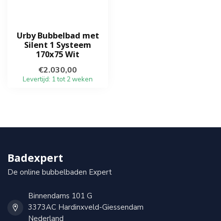
Urby Bubbelbad met
Silent 1 Systeem
170x75 Wit
€2.030,00
Levertijd: 1 tot 2 weken
Badexpert
De online bubbelbaden Expert
Binnendams 101 G
3373AC Hardinxveld-Giessendam
Nederland