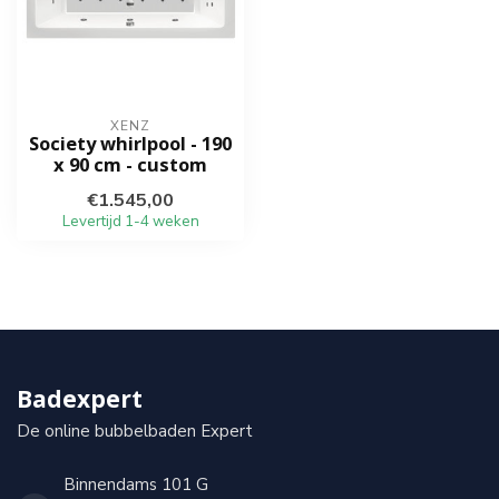
XENZ
Society whirlpool - 190
x 90 cm - custom
€1.545,00
Levertijd 1-4 weken
Badexpert
De online bubbelbaden Expert
Binnendams 101 G