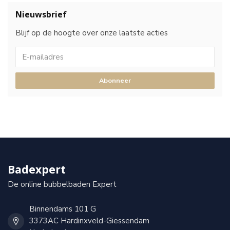
Nieuwsbrief
Blijf op de hoogte over onze laatste acties
Abonneer
Badexpert
De online bubbelbaden Expert
Binnendams 101 G
3373AC Hardinxveld-Giessendam