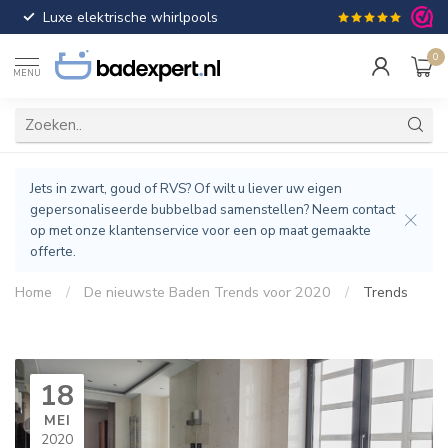
Luxe elektrische whirlpools
Gratis verzendin
0
MENU
Jets in zwart, goud of RVS? Of wilt u liever uw eigen
gepersonaliseerde bubbelbad samenstellen? Neem contact
op met onze klantenservice voor een op maat gemaakte
offerte.
Home
/
De nieuwste Baden Trends voor 2020
/
Trends
18
MEI
2020