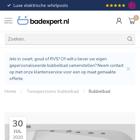
Luxe elektrische whirlpools
Gratis verzendin
0
MENU
Jets in zwart, goud of RVS? Of wilt u liever uw eigen
gepersonaliseerde bubbelbad samenstellen? Neem contact
op met onze klantenservice voor een op maat gemaakte
offerte.
Home
/
Tweepersoons bubbelbad
/
Bubbelbad
30
JUL
2020