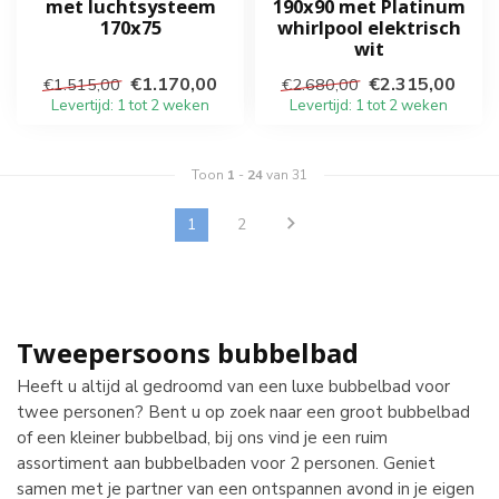
met luchtsysteem
190x90 met Platinum
170x75
whirlpool elektrisch
wit
€1.170,00
€2.315,00
€1.515,00
€2.680,00
Levertijd: 1 tot 2 weken
Levertijd: 1 tot 2 weken
Toon
1
-
24
van 31
1
2
Tweepersoons bubbelbad
Heeft u altijd al gedroomd van een luxe bubbelbad voor
twee personen? Bent u op zoek naar een groot bubbelbad
of een kleiner bubbelbad, bij ons vind je een ruim
assortiment aan bubbelbaden voor 2 personen. Geniet
samen met je partner van een ontspannen avond in je eigen