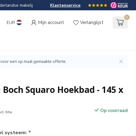
erlandse makelij
Klantenservice
0
Mijn account
Verlanglijst
EUR
 voor een op maat gemaakte offerte.
& Boch Squaro Hoekbad - 145 x
Op voorraad
ncl. btw
ol systeem:
*