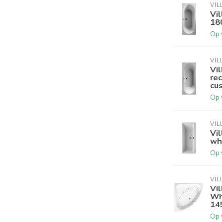
VIL
Vil
18
Op 
VIL
Vi
rec
cu
Op 
VIL
Vi
wh
Op 
VIL
Vi
Wh
14
Op 