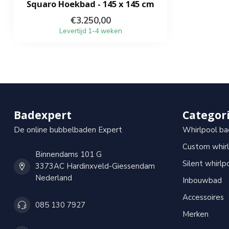
Squaro Hoekbad - 145 x 145 cm
€3.250,00
Levertijd 1-4 weken
Badexpert
Categor
De online bubbelbaden Expert
Whirlpool ba
Custom whir
Binnendams 101 G
Silent whirlp
3373AC Hardinxveld-Giessendam
Nederland
Inbouwbad
Accessoires
085 130 7927
Merken