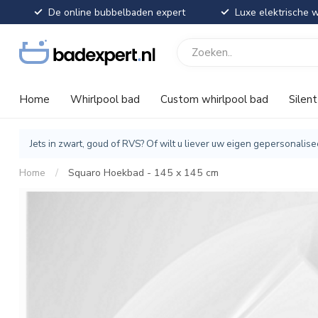
De online bubbelbaden expert
Luxe elektrische w
Home
Whirlpool bad
Custom whirlpool bad
Silen
Jets in zwart, goud of RVS? Of wilt u liever uw eigen gepersonal
Home
/
Squaro Hoekbad - 145 x 145 cm