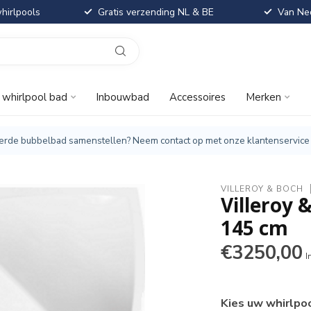
hirlpools
Gratis verzending NL & BE
Van Ned
t whirlpool bad
Inbouwbad
Accessoires
Merken
iseerde bubbelbad samenstellen? Neem contact op met onze klantenservice
VILLEROY & BOCH
Villeroy 
145 cm
€3250,00
I
Kies uw whirlpo